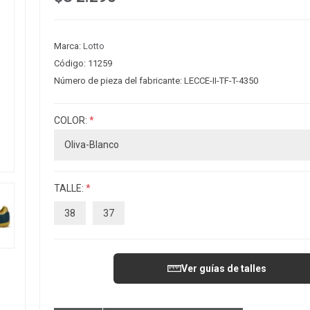
Marca:
Lotto
Código:
11259
Número de pieza del fabricante:
LECCE-II-TF-T-4350
COLOR:
*
TALLE:
*
38
37
Ver guías de talles