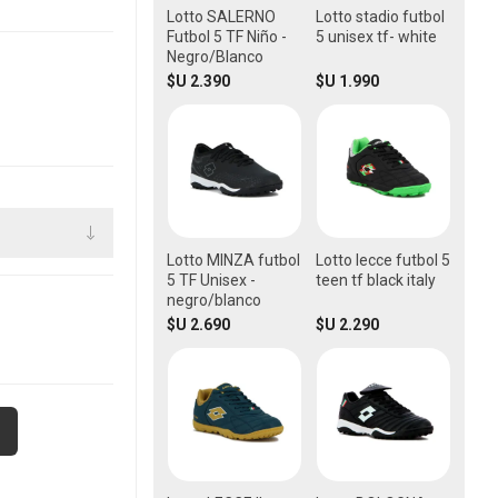
Lotto SALERNO
Lotto stadio futbol
Futbol 5 TF Niño -
5 unisex tf- white
Negro/Blanco
$U 2.390
$U 1.990
Lotto MINZA futbol
Lotto lecce futbol 5
5 TF Unisex -
teen tf black italy
negro/blanco
$U 2.690
$U 2.290