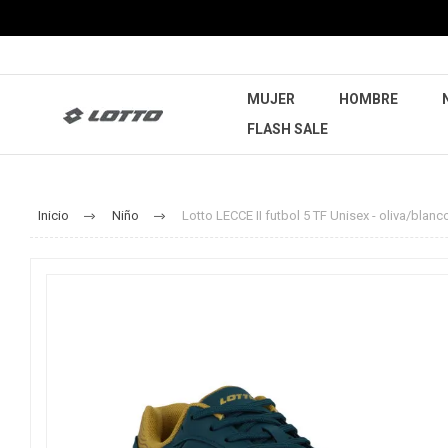
MUJER
HOMBRE
FLASH SALE
Inicio
Niño
Lotto LECCE II futbol 5 TF Unisex - oliva/blanc