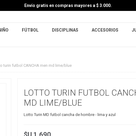
Envío gratis en compras mayores a $ 3.000.
NIÑO
FÚTBOL
DISCIPLINAS
ACCESORIOS
J
to turin futbol CANCHA men md lime/blue
LOTTO TURIN FUTBOL CAN
MD LIME/BLUE
Lotto Turin MD futbol cancha de hombre - lima y azul
$U 1.690