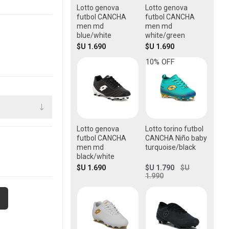
Lotto genova
Lotto genova
futbol CANCHA
futbol CANCHA
men md
men md
blue/white
white/green
$U 1.690
$U 1.690
10% OFF
Lotto genova
Lotto torino futbol
futbol CANCHA
CANCHA Niño baby
men md
turquoise/black
black/white
$U 1.690
$U 1.790
$U
1.990